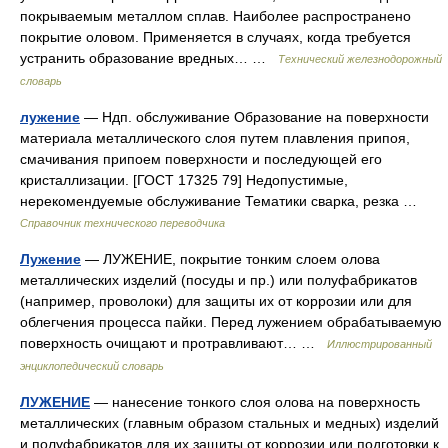
покрываемым металлом сплав. Наиболее распространено
покрытие оловом. Применяется в случаях, когда требуется
устранить образование вредных… …
Технический железнодорожный
словарь
лужение
— Ндп. обслуживание Образование на поверхности
материала металлического слоя путем плавления припоя,
смачивания припоем поверхности и последующей его
кристаллизации. [ГОСТ 17325 79] Недопустимые,
нерекомендуемые обслуживание Тематики сварка, резка …
Справочник технического переводчика
Лужение
— ЛУЖЕНИЕ, покрытие тонким слоем олова
металлических изделий (посуды и пр.) или полуфабрикатов
(например, проволоки) для защиты их от коррозии или для
облегчения процесса пайки. Перед лужением обрабатываемую
поверхность очищают и протравливают… …
Иллюстрированный
энциклопедический словарь
ЛУЖЕНИЕ
— нанесение тонкого слоя олова на поверхность
металлических (главным образом стальных и медных) изделий
и полуфабрикатов для их защиты от коррозии или подготовки к