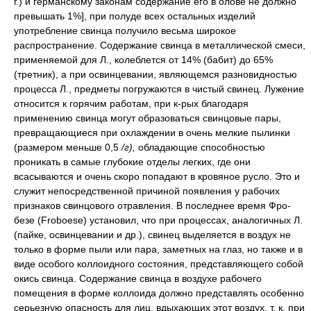
г.) и германскому законам содержание его в олове не должно
превышать 1%], при полуде всех остальных изделий
употребление свинца получило весьма широкое
распространение. Содержание свинца в металлической смеси,
применяемой для Л., колеблется от 14% (бабит) до 65%
(третник), а при освинцевании, являющемся разновидностью
процесса Л., предметы погружаются в чистый свинец. Лужение
относится к горячим работам, при к-рых благодаря
применению свинца могут образоваться свинцовые пары,
превращающиеся при охлаждении в очень мелкие пылинки
(размером меньше 0,5
/г),
обладающие способностью
проникать в самые глубокие отделы легких, где они
всасываются и очень скоро попадают в кровяное русло. Это и
служит непосредственной причиной появления у рабочих
признаков свинцового отравления. В последнее время Фро-
безе (Froboese) установил, что при процессах, аналогичных Л.
(пайке, освинцевании и др.), свинец выделяется в воздух не
только в форме пыли или пара, заметных на глаз, но также и в
виде особого коллоидного состояния, представляющего собой
окись свинца. Содержание свинца в воздухе рабочего
помещения в форме коллоида должно представлять особенно
серьезную опасность для лиц, вдыхающих этот воздух, т. к. при