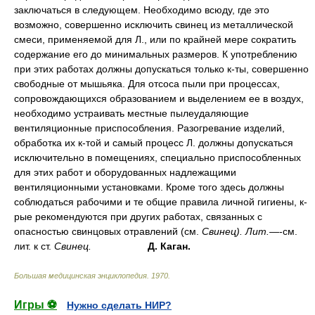
заключаться в следующем. Необходимо всюду, где это
возможно, совершенно исключить свинец из металлической
смеси, применяемой для Л., или по крайней мере сократить
содержание его до минимальных размеров. К употреблению
при этих работах должны допускаться только к-ты, совершенно
свободные от мышьяка. Для отсоса пыли при процессах,
сопровождающихся образованием и выделением ее в воздух,
необходимо устраивать местные пылеудаляющие
вентиляционные приспособления. Разогревание изделий,
обработка их к-той и самый процесс Л. должны допускаться
исключительно в помещениях, специально приспособленных
для этих работ и оборудованных надлежащими
вентиляционными установками. Кроме того здесь должны
соблюдаться рабочими и те общие правила личной гигиены, к-
рые рекомендуются при других работах, связанных с
опасностью свинцовых отравлений (см.
Свинец).
Лит.
—-см.
лит. к ст.
Свинец.
Д. Каган.
Большая медицинская энциклопедия
.
1970
.
Игры ⚽
Нужно сделать НИР?