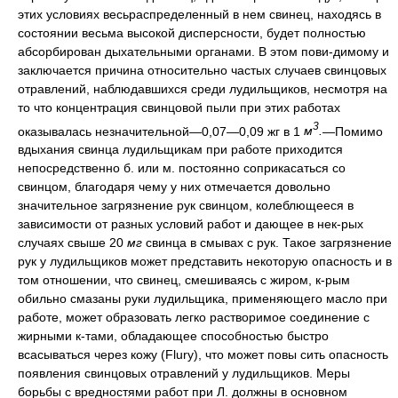
этих условиях весьраспределенный в нем свинец, находясь в
состоянии весьма высокой дисперсности, будет полностью
абсорбирован дыхательными органами. В этом пови-димому и
заключается причина относительно частых случаев свинцовых
отравлений, наблюдавшихся среди лудильщиков, несмотря на
то что концентрация свинцовой пыли при этих работах
3
оказывалась незначительной—0,07—0,09 жг в 1
м
.
—Помимо
вдыхания свинца лудильщикам при работе приходится
непосредственно б. или м. постоянно соприкасаться со
свинцом, благодаря чему у них отмечается довольно
значительное загрязнение рук свинцом, колеблющееся в
зависимости от разных условий работ и дающее в нек-рых
случаях свыше 20
мг
свинца в смывах с рук. Такое загрязнение
рук у лудильщиков может представить некоторую опасность и в
том отношении, что свинец, смешиваясь с жиром, к-рым
обильно смазаны руки лудильщика, применяющего масло при
работе, может образовать легко растворимое соединение с
жирными к-тами, обладающее способностью быстро
всасываться через кожу (Flury), что может повы сить опасность
появления свинцовых отравлений у лудильщиков. Меры
борьбы с вредностями работ при Л. должны в основном