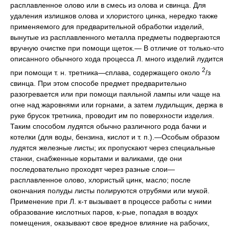
расплавленное олово или в смесь из олова и свинца. Для
удаления излишков олова и хлористого цинка, нередко также
применяемого для предварительной обработки изделий,
вынутые из расплавленного металла предметы подвергаются
вручную очистке при помощи щеток.— В отличие от только-что
описанного обычного хода процесса Л. много изделий лудится
2
при помощи т. н. третника—сплава, содержащего около
/з
свинца. При этом способе предмет предварительно
разогревается или при помощи паяльной лампы или чаще на
огне над жаровнями или горнами, а затем лудильщик, держа в
руке брусок третника, проводит им по поверхности изделия.
Таким способом лудятся обычно различного рода бачки и
котелки (для воды, бензина, кислот и т. п.).—Особым образом
лудятся железные листы; их пропускают через специальные
станки, снабженные корытами и валиками, где они
последовательно проходят через разные слои—
расплавленное олово, хлористый цинк, масло; после
окончания полуды листы полируются отрубями или мукой.
Применение при Л. к-т вызывает в процессе работы с ними
образование кислотных паров, к-рые, попадая в воздух
помещения, оказывают свое вредное влияние на рабочих,