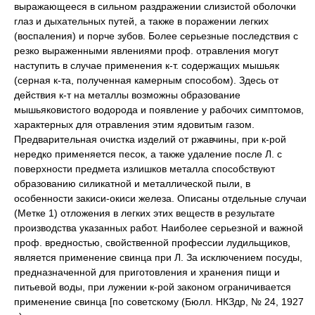
выражающееся в сильном раздражении слизистой оболочки
глаз и дыхательных путей, а также в поражении легких
(воспаления) и порче зубов. Более серьезные последствия с
резко выраженными явлениями проф. отравления могут
наступить в случае применения к-т. содержащих мышьяк
(серная к-та, полученная камерным способом). Здесь от
действия к-т на металлы возможны образование
мышьяковистого водорода и появление у рабочих симптомов,
характерных для отравления этим ядовитым газом.
Предварительная очистка изделий от ржавчины, при к-рой
нередко применяется песок, а также удаление после Л. с
поверхности предмета излишков металла способствуют
образованию силикатной и металлической пыли, в
особенности закиси-окиси железа. Описаны отдельные случаи
(Метке 1) отложения в легких этих веществ в результате
производства указанных работ. Наиболее серьезной и важной
проф. вредностью, свойственной профессии лудильщиков,
является применение свинца при Л. За исключением посуды,
предназначенной для приготовления и хранения пищи и
питьевой воды, при лужении к-рой законом ограничивается
применение свинца [по советскому (Бюлл. НКЗдр, № 24, 1927